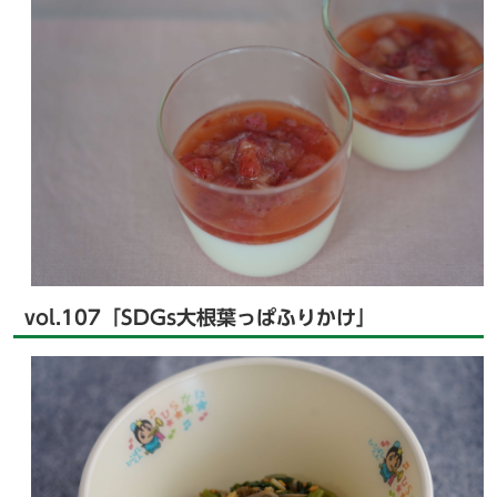
vol.107「SDGs大根葉っぱふりかけ」