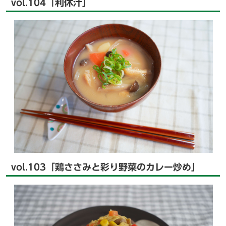
vol.104「利休汁」
vol.103「鶏ささみと彩り野菜のカレー炒め」