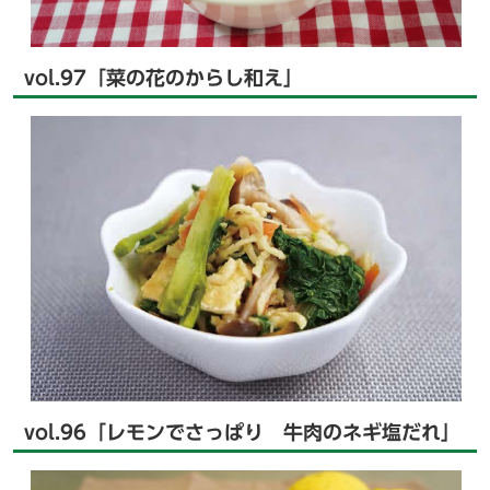
vol.97「菜の花のからし和え」
vol.96「レモンでさっぱり 牛肉のネギ塩だれ」