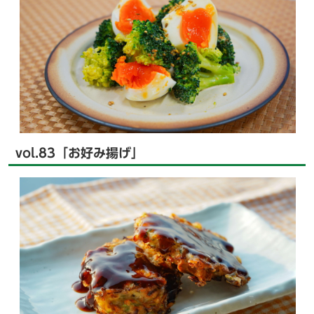
vol.83「お好み揚げ」