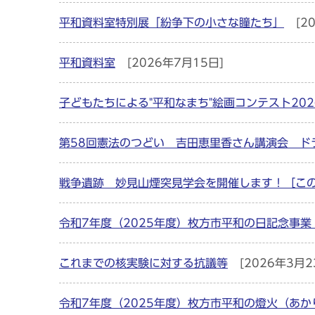
平和資料室特別展「紛争下の小さな瞳たち」
[2
平和資料室
[2026年7月15日]
子どもたちによる"平和なまち"絵画コンテスト20
第58回憲法のつどい 吉田恵里香さん講演会 ド
戦争遺跡 妙見山煙突見学会を開催します！［こ
令和7年度（2025年度）枚方市平和の日記念事
これまでの核実験に対する抗議等
[2026年3月2
令和7年度（2025年度）枚方市平和の燈火（あか