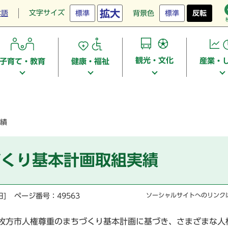
拡大
文字サイズ
本語
標準
背景色
標準
反転
観光・文化
産業・
子育て・教育
健康・福祉
績
づくり基本計画取組実績
日]
ページ番号：49563
ソーシャルサイトへのリンク
た枚方市人権尊重のまちづくり基本計画に基づき、さまざまな人