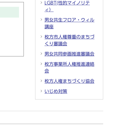
LGBT(性的マイノリテ
ィ）
男女共生フロア・ウィル
講座
枚方市人権尊重のまちづ
くり審議会
男女共同参画推進審議会
枚方事業所人権推進連絡
会
枚方人権まちづくり協会
いじめ対策