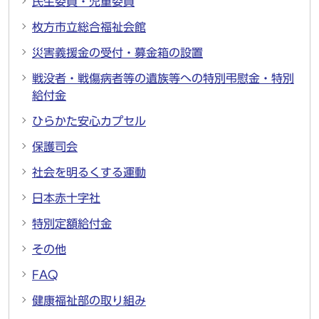
民生委員・児童委員
枚方市立総合福祉会館
災害義援金の受付・募金箱の設置
戦没者・戦傷病者等の遺族等への特別弔慰金・特別
給付金
ひらかた安心カプセル
保護司会
社会を明るくする運動
日本赤十字社
特別定額給付金
その他
FAQ
健康福祉部の取り組み