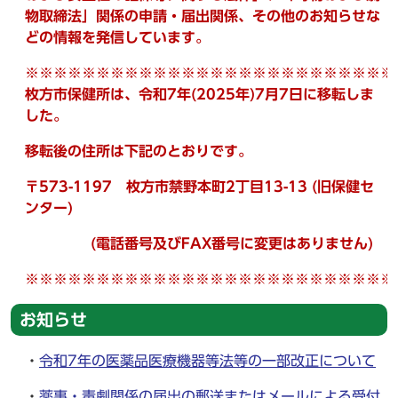
物取締法」関係の申請・届出関係、その他のお知らせな
どの情報を発信しています。
※
※
※
※
※
※
※
※
※
※
※
※
※
※
※
※
※
※
※
※
※
※
※
※
※
※
枚方市保健所は、令和7年(2025年)7月7日に移転しま
した。
移転後の住所は下記のとおりです。
〒573-1197 枚方市禁野本町2丁目13-13 (旧保健セ
ンター)
(電話番号及びFAX番号に変更はありません)
※
※
※
※
※
※
※
※
※
※
※
※
※
※
※
※
※
※
※
※
※
※
※
※
※
※
お知らせ
・
令和7年の医薬品医療機器等法等の一部改正について
・
薬事・毒劇関係の届出の郵送またはメールによる受付