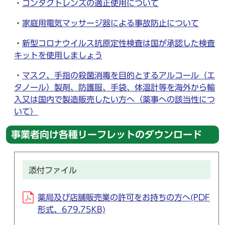
・
コンタクトレンズの適正使用について
・
家庭用電気マッサージ器による事故防止について
・
新型コロナウイルス抗原定性検査は国が承認した検査
キットを使用しましょう
・
マスク、手指の殺菌消毒を目的とするアルコール（エ
タノール）製剤、防護服、手袋、体温計等を海外から輸
入又は国内で製造販売したい方へ（薬事への該当性につ
いて）
事業者向け各種リーフレットのダウンロード
添付ファイル
薬局及び店舗販売業の許可をお持ちの方へ(PDF
形式、679.75KB)