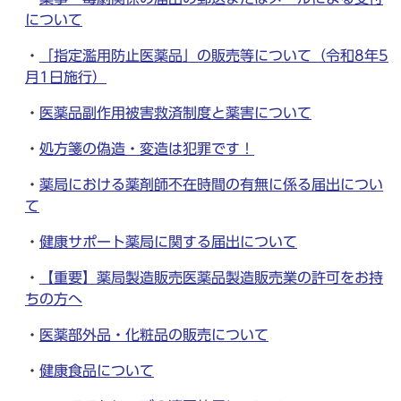
について
・
「指定濫用防止医薬品」の販売等について（令和8年5
月1日施行）
・
医薬品副作用被害救済制度と薬害について
・
処方箋の偽造・変造は犯罪です！
・
薬局における薬剤師不在時間の有無に係る届出につい
て
・
健康サポート薬局に関する届出について
・
【重要】薬局製造販売医薬品製造販売業の許可をお持
ちの方へ
・
医薬部外品・化粧品の販売について
・
健康食品について