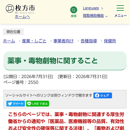
Language
閲覧補助機能
メニュー
検索
ホームへ
現在位置
ホーム
産業・しごと
事業者向け
各種指導
保健所
薬事・毒物劇物に関すること
[公開日：2026年7月31日]
[更新日：2026年7月31日]
ページ番号：2550
ソーシャルサイトへのリンクは別ウィンドウで開きます
こちらのページでは、薬事・毒物劇物に関連する厚生労
働省からの通知や「医薬品、医療機器等の品質、有効性
および安全性の確保等に関する法律」、「毒物および劇