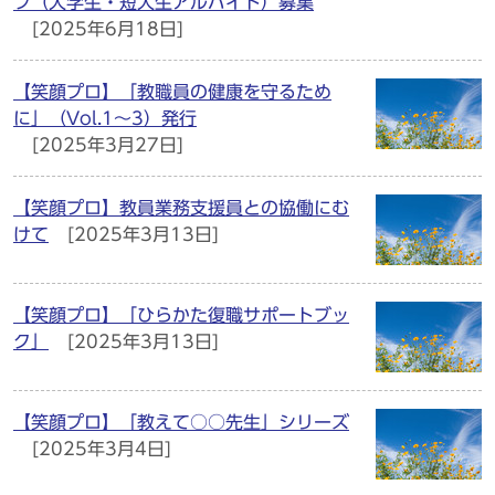
フ（大学生・短大生アルバイト）募集
[2025年6月18日]
【笑顔プロ】「教職員の健康を守るため
に」（Vol.1～3）発行
[2025年3月27日]
【笑顔プロ】教員業務支援員との協働にむ
けて
[2025年3月13日]
【笑顔プロ】「ひらかた復職サポートブッ
ク」
[2025年3月13日]
【笑顔プロ】「教えて○○先生」シリーズ
[2025年3月4日]