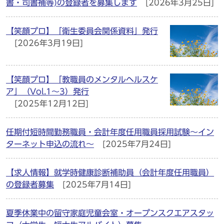
書・司書補等)の登録者を募集します
[2026年3月25日]
【笑顔プロ】「衛生委員会関係資料」発行
[2026年3月19日]
【笑顔プロ】「教職員のメンタルヘルスケ
ア」（Vol.1～3）発行
[2025年12月12日]
任期付短時間勤務職員・会計年度任用職員採用試験～イン
ターネット申込の流れ～
[2025年7月24日]
【求人情報】就学時健康診断補助員（会計年度任用職員）
の登録者募集
[2025年7月14日]
夏季休業中の留守家庭児童会室・オープンスクエアスタッ