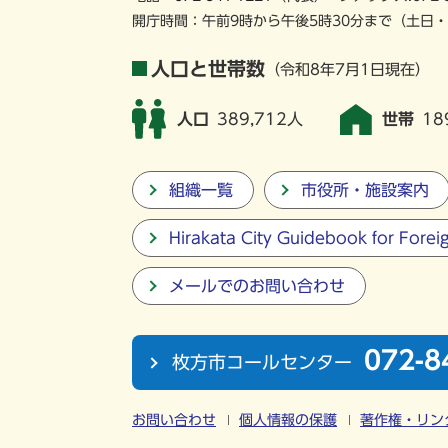
開庁時間：午前9時から午後5時30分まで
（土日・
人口と世帯数
（令和8年7月1日現在）
人口
389,712人
世帯
18
組織一覧
市役所・施設案内
Hirakata City Guidebook for Forei
メールでのお問い合わせ
072-8
枚方市コールセンター
お問い合わせ
個人情報の保護
著作権・リン