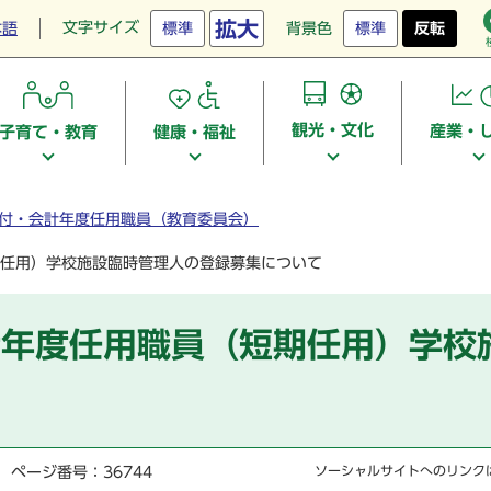
拡大
文字サイズ
本語
標準
背景色
標準
反転
観光・文化
産業・
子育て・教育
健康・福祉
付・会計年度任用職員（教育委員会）
任用）学校施設臨時管理人の登録募集について
計年度任用職員（短期任用）学校
ページ番号：36744
ソーシャルサイトへのリンク