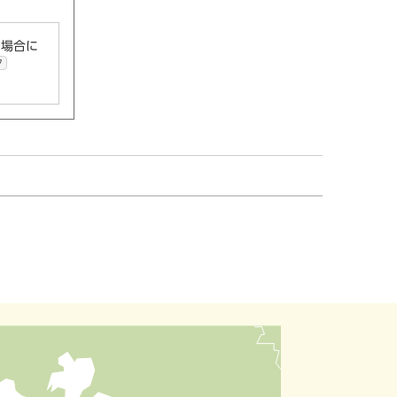
い場合に
ク