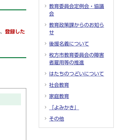
教育委員会定例会・協議
会
教育政策課からのお知ら
で、
登録した
せ
後援名義について
枚方市教育委員会の障害
者雇用等の推進
はたちのつどいについて
社会教育
家庭教育
「よみかき」
その他