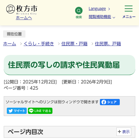
Language
閲覧補助機能
メニュー
検索
ホームへ
現在位置
ホーム
くらし・手続き
住民票・戸籍
住民票、戸籍
住民票の写しの請求や住民異動届
[公開日：2025年12月2日]
[更新日：2026年2月9日]
ページ番号：425
ソーシャルサイトへのリンクは別ウィンドウで開きます
ページ内目次
表示