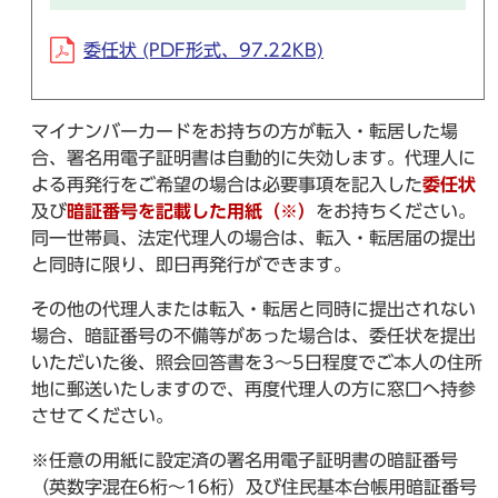
委任状 (PDF形式、97.22KB)
マイナンバーカードをお持ちの方が転入・転居した場
合、署名用電子証明書は自動的に失効します。代理人に
よる再発行をご希望の場合は必要事項を記入した
委任状
及び
暗証番号を記載した用紙（※）
をお持ちください。
同一世帯員、法定代理人の場合は、転入・転居届の提出
と同時に限り、即日再発行ができます。
その他の代理人または転入・転居と同時に提出されない
場合、暗証番号の不備等があった場合は、委任状を提出
いただいた後、照会回答書を3～5日程度でご本人の住所
地に郵送いたしますので、再度代理人の方に窓口へ持参
させてください。
※任意の用紙に設定済の署名用電子証明書の暗証番号
（英数字混在6桁～16桁）及び住民基本台帳用暗証番号