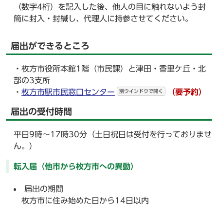
（数字4桁）を記入した後、他人の目に触れないよう封
筒に封入・封緘し、代理人に持参させてください。
届出ができるところ
・枚方市役所本館1階（市民課）と津田・香里ケ丘・北
部の3支所
・
枚方市駅市民窓口センター
（要予約）
別ウインドウで開く
届出の受付時間
平日9時～17時30分（土日祝日は受付を行っておりませ
ん。）
転入届（他市から枚方市への異動）
届出の期間
枚方市に住み始めた日から14日以内