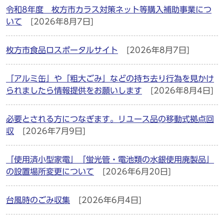
令和8年度 枚方市カラス対策ネット等購入補助事業につ
いて
[2026年8月7日]
枚方市食品ロスポータルサイト
[2026年8月7日]
「アルミ缶」や「粗大ごみ」などの持ち去り行為を見かけ
られましたら情報提供をお願いします
[2026年8月4日]
必要とされる方につなぎます。リユース品の移動式拠点回
収
[2026年7月9日]
「使用済小型家電」「蛍光管・電池類の水銀使用廃製品」
の設置場所変更について
[2026年6月20日]
台風時のごみ収集
[2026年6月4日]