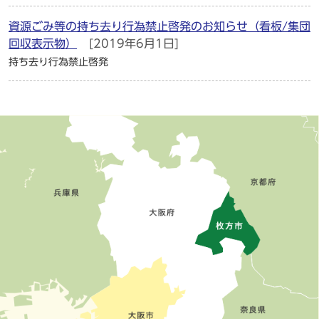
資源ごみ等の持ち去り行為禁止啓発のお知らせ（看板/集団
回収表示物）
[2019年6月1日]
持ち去り行為禁止啓発