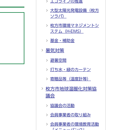
エコライフの推進
大型太陽光発電設備（枚方
ソラパ）
枚方市環境マネジメントシ
ステム（H-EMS）
基金・補助金
暑気対策
避暑空間
打ち水・緑のカーテン
寄贈品等（温度計等）
枚方市地球温暖化対策協
議会
協議会の活動
会員事業者の取り組み
会員事業者の環境教育活動