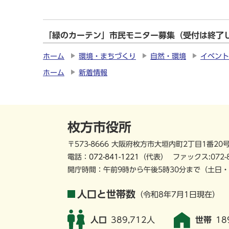
「緑のカーテン」市民モニター募集（受付は終了
ホーム
環境・まちづくり
自然・環境
イベント
ホーム
新着情報
枚方市役所
〒573-8666 大阪府枚方市大垣内町2丁目1番20
電話：
072-841-1221
（代表）
ファックス:072-
開庁時間：午前9時から午後5時30分まで
（土日・
人口と世帯数
（令和8年7月1日現在）
人口
389,712人
世帯
18