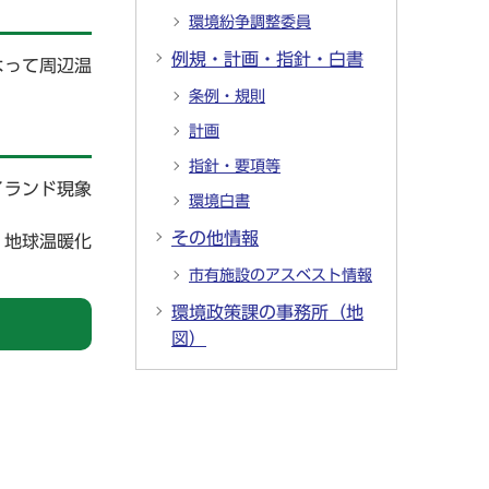
環境紛争調整委員
例規・計画・指針・白書
よって周辺温
条例・規則
計画
指針・要項等
イランド現象
環境白書
その他情報
、地球温暖化
市有施設のアスベスト情報
環境政策課の事務所（地
図）