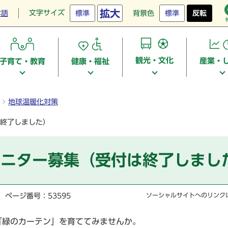
拡大
文字サイズ
本語
標準
背景色
標準
反転
観光・文化
産業・
子育て・教育
健康・福祉
地球温暖化対策
終了しました）
モニター募集（受付は終了しまし
ページ番号：53595
ソーシャルサイトへのリンク
「緑のカーテン」を育ててみませんか。