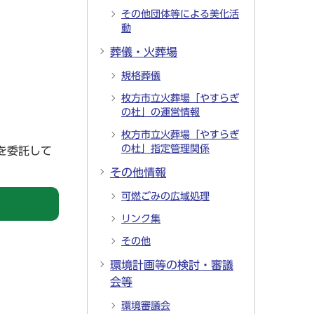
その他団体等による美化活
動
葬儀・火葬場
規格葬儀
枚方市立火葬場「やすらぎ
の杜」の運営情報
枚方市立火葬場「やすらぎ
の杜」指定管理関係
を委託して
その他情報
可燃ごみの広域処理
リンク集
その他
環境計画等の検討・審議
会等
環境審議会