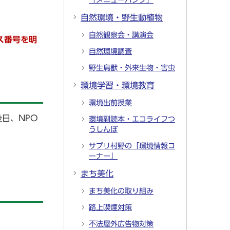
「メニューバンク」
自然環境・野生動植物
自然観察会・講演会
ス番号を明
自然環境調査
野生鳥獣・外来生物・害虫
環境学習・環境教育
環境出前授業
日、NPO
環境副読本・エコライフつ
うしんぼ
サプリ村野の「環境情報コ
ーナー」
まち美化
まち美化の取り組み
路上喫煙対策
不法屋外広告物対策