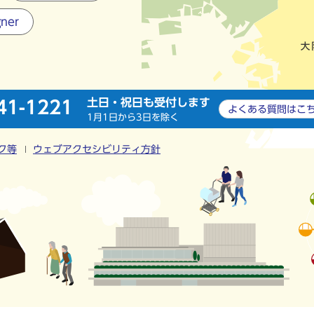
gner
土日・祝日も受付します
41-1221
よくある質問は
こ
1月1日から3日を除く
ク等
ウェブアクセシビリティ方針