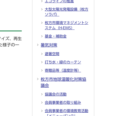
エコライフの推進
大型太陽光発電設備（枚方
ソラパ）
枚方市環境マネジメントシ
ステム（H-EMS）
基金・補助金
クイズ、再生
た様子の一
暑気対策
避暑空間
打ち水・緑のカーテン
寄贈品等（温度計等）
枚方市地球温暖化対策協
議会
協議会の活動
会員事業者の取り組み
会員事業者の環境教育活動