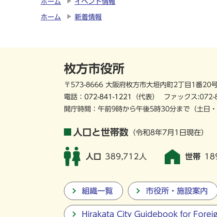
ホーム
イベント情報
ホーム
新着情報
枚方市役所
〒573-8666 大阪府枚方市大垣内町2丁目1番20
電話：
072-841-1221
（代表）
ファックス:072-
開庁時間：午前9時から午後5時30分まで
（土日・
人口と世帯数
（令和8年7月1日現在）
人口
389,712人
世帯
18
組織一覧
市役所・施設案内
Hirakata City Guidebook for Forei