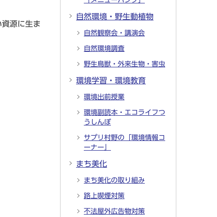
「メニューバンク」
自然環境・野生動植物
い資源に生ま
自然観察会・講演会
自然環境調査
野生鳥獣・外来生物・害虫
環境学習・環境教育
環境出前授業
環境副読本・エコライフつ
うしんぼ
サプリ村野の「環境情報コ
ーナー」
まち美化
まち美化の取り組み
路上喫煙対策
不法屋外広告物対策