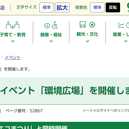
拡大
文字サイズ
本語
標準
背景色
標準
反転
観光・文化
産業・
子育て・教育
健康・福祉
イベント
場」を開催します。
ネイベント「環境広場」を開催し
]
ページ番号：52867
ソーシャルサイトへのリンク
エコまつり」と同時開催