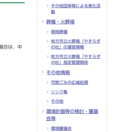
その他団体等による美化活
動
葬儀・火葬場
規格葬儀
枚方市立火葬場「やすらぎ
場合は、中
の杜」の運営情報
枚方市立火葬場「やすらぎ
の杜」指定管理関係
その他情報
可燃ごみの広域処理
リンク集
その他
環境計画等の検討・審議
会等
環境審議会