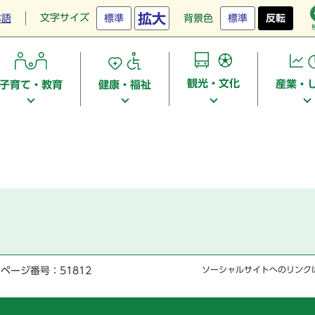
拡大
文字サイズ
本語
標準
背景色
標準
反転
観光・文化
産業・
子育て・教育
健康・福祉
ページ番号：51812
ソーシャルサイトへのリンク