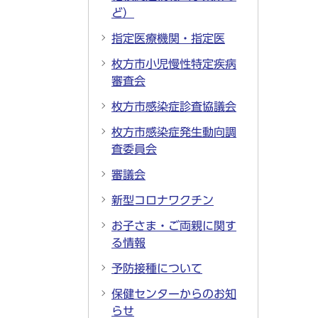
ど）
指定医療機関・指定医
枚方市小児慢性特定疾病
審査会
枚方市感染症診査協議会
枚方市感染症発生動向調
査委員会
審議会
新型コロナワクチン
お子さま・ご両親に関す
る情報
予防接種について
保健センターからのお知
らせ