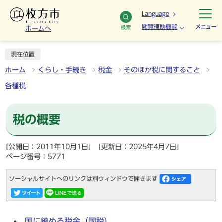
Language
閲覧補助機能
メニュー
検索
ホームへ
現在位置
ホーム
くらし・手続き
税金
そのほか税に関すること
各種税
税の概要
[公開日：2011年10月1日]
[更新日：2025年4月7日]
ページ番号：5771
ソーシャルサイトへのリンクは別ウィンドウで開きます
国に納める税金（国税）