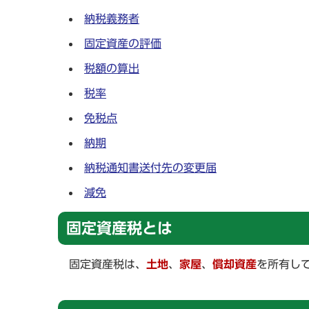
納税義務者
固定資産の評価
税額の算出
税率
免税点
納期
納税通知書送付先の変更届
減免
固定資産税とは
固定資産税は、
土地
、
家屋
、
償却資産
を所有し