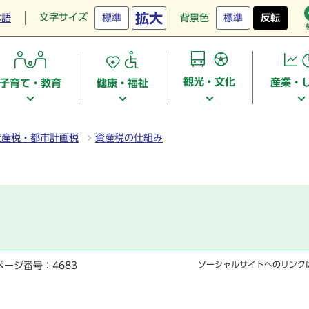
拡大
文字サイズ
本語
標準
背景色
標準
反転
観光・文化
産業・
子育て・教育
健康・福祉
資産税・都市計画税
資産税の仕組み
ページ番号：4683
ソーシャルサイトへのリンク