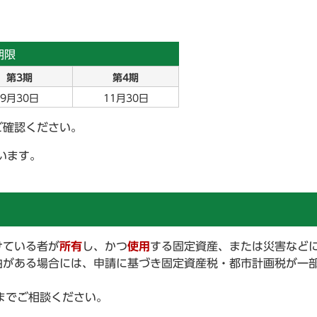
期限
第3期
第4期
9月30日
11月30日
ご確認ください。
います。
けている者が
所有
し、かつ
使用
する固定資産、または災害など
由がある場合には、申請に基づき固定資産税・都市計画税が一
)までご相談ください。