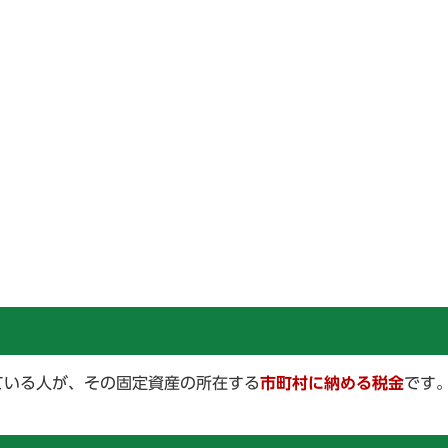
ている人が、その固定資産の所在する
市町村に納める税金
です