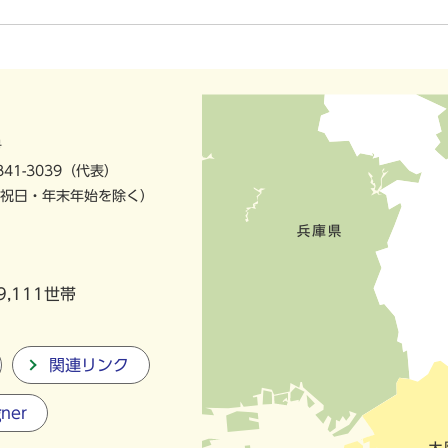
号
841-3039（代表）
祝日・年末年始を除く）
9,111世帯
関連リンク
gner