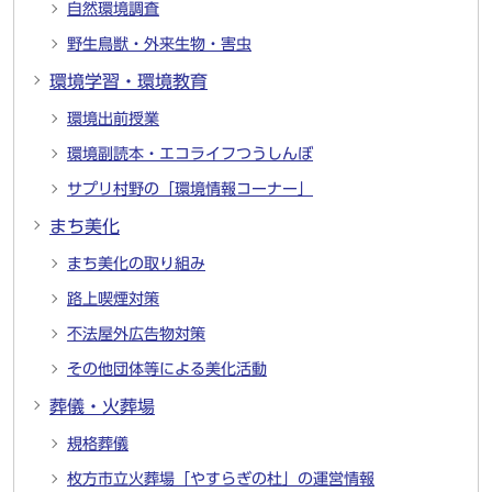
自然環境調査
野生鳥獣・外来生物・害虫
環境学習・環境教育
環境出前授業
環境副読本・エコライフつうしんぼ
サプリ村野の「環境情報コーナー」
まち美化
まち美化の取り組み
路上喫煙対策
不法屋外広告物対策
その他団体等による美化活動
葬儀・火葬場
規格葬儀
枚方市立火葬場「やすらぎの杜」の運営情報