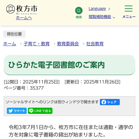
Language
閲覧補助機能
メニュー
検索
ホームへ
現在位置
ホーム
子育て・教育
教育委員会
社会教育
ひらかた電子図書館のご案内
[公開日：2025年11月25日]
[更新日：2025年11月26日]
ページ番号：35377
ソーシャルサイトへのリンクは別ウィンドウで開きます
令和3年7月1日から、枚方市に在住または通勤・通学の
方を対象に電子書籍の貸出が始まりました。