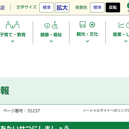
拡大
文字サイズ
本語
標準
背景色
標準
反転
観光・文化
産業・
子育て・教育
健康・福祉
情報
ページ番号：35237
ソーシャルサイトへのリンク
をたいせつにしましょう