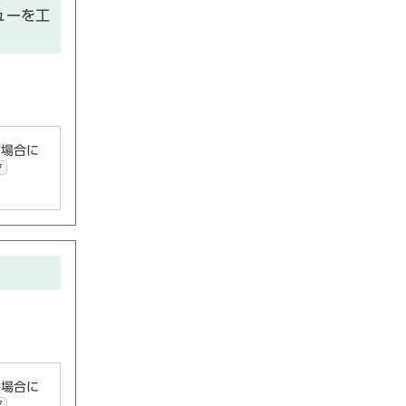
ューを工
い場合に
ク
い場合に
ク