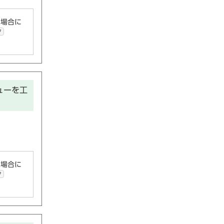
い場合に
ク
ューを工
い場合に
ク