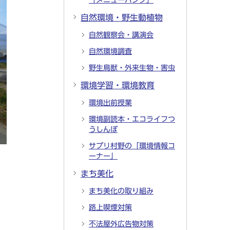
「メニューバンク」
自然環境・野生動植物
自然観察会・講演会
自然環境調査
野生鳥獣・外来生物・害虫
環境学習・環境教育
環境出前授業
環境副読本・エコライフつ
うしんぼ
サプリ村野の「環境情報コ
ーナー」
まち美化
まち美化の取り組み
路上喫煙対策
不法屋外広告物対策