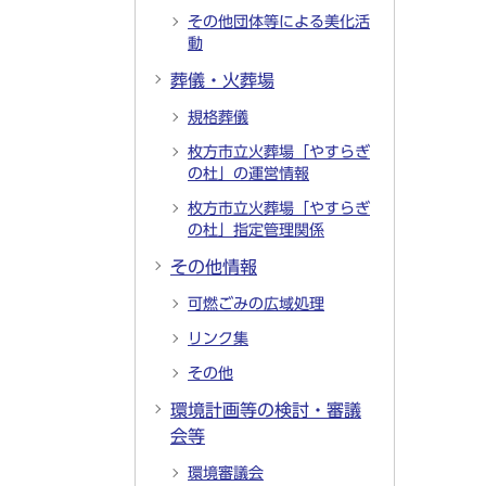
その他団体等による美化活
動
葬儀・火葬場
規格葬儀
枚方市立火葬場「やすらぎ
の杜」の運営情報
枚方市立火葬場「やすらぎ
の杜」指定管理関係
その他情報
可燃ごみの広域処理
リンク集
その他
環境計画等の検討・審議
会等
環境審議会