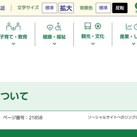
拡大
文字サイズ
本語
標準
背景色
標準
反転
観光・文化
産業・
子育て・教育
健康・福祉
について
ページ番号：21858
ソーシャルサイトへのリンク