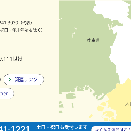
号
841-3039（代表）
祝日・年末年始を除く）
9,111世帯
関連リンク
gner
土日・祝日も受付します
41-1221
よくある質問は
こ