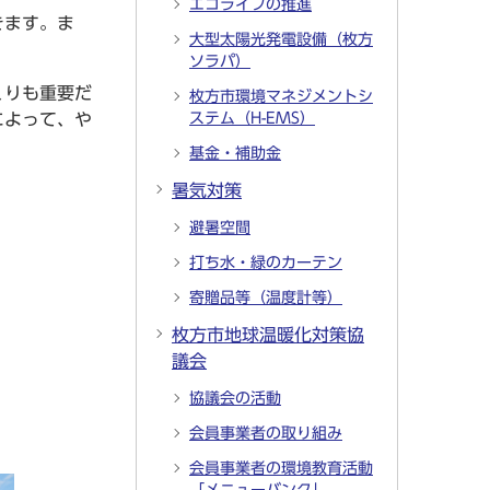
エコライフの推進
きます。ま
大型太陽光発電設備（枚方
ソラパ）
くりも重要だ
枚方市環境マネジメントシ
によって、や
ステム（H-EMS）
基金・補助金
暑気対策
避暑空間
打ち水・緑のカーテン
寄贈品等（温度計等）
枚方市地球温暖化対策協
議会
協議会の活動
会員事業者の取り組み
会員事業者の環境教育活動