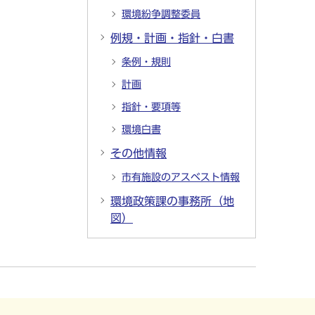
環境紛争調整委員
例規・計画・指針・白書
条例・規則
計画
指針・要項等
環境白書
その他情報
市有施設のアスベスト情報
環境政策課の事務所（地
図）