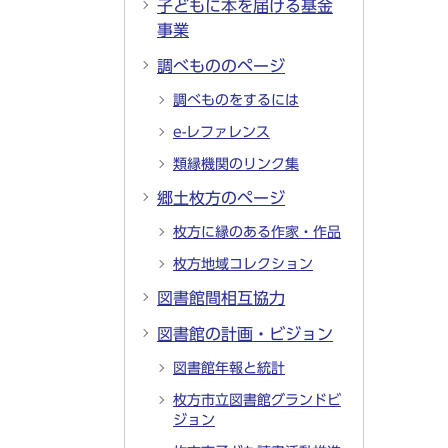
子どもに本を届ける基金
事業
調べもののページ
調べものをするには
e-レファレンス
類縁機関のリンク集
郷土枚方のページ
枚方に縁のある作家・作品
枚方地域コレクション
図書館間相互協力
図書館の計画・ビジョン
図書館年報と統計
枚方市立図書館グランドビ
ジョン