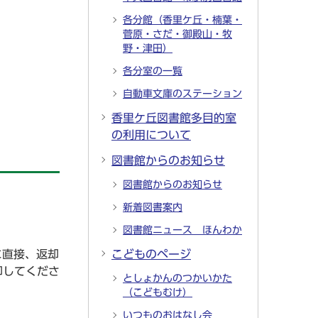
各分館（香里ケ丘・楠葉・
菅原・さだ・御殿山・牧
野・津田）
各分室の一覧
自動車文庫のステーション
香里ケ丘図書館多目的室
の利用について
図書館からのお知らせ
図書館からのお知らせ
新着図書案内
図書館ニュース ほんわか
に直接、返却
こどものページ
却してくださ
としょかんのつかいかた
（こどもむけ）
いつものおはなし会