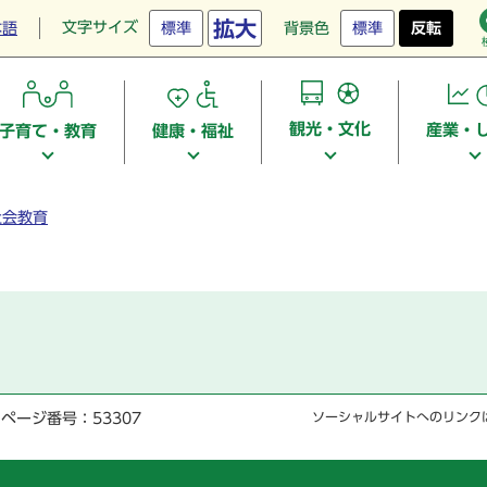
拡大
文字サイズ
本語
標準
背景色
標準
反転
観光・文化
産業・
子育て・教育
健康・福祉
社会教育
ページ番号：53307
ソーシャルサイトへのリンク