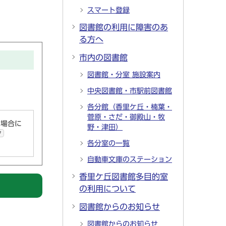
スマート登録
図書館の利用に障害のあ
る方へ
市内の図書館
図書館・分室 施設案内
中央図書館・市駅前図書館
各分館（香里ケ丘・楠葉・
菅原・さだ・御殿山・牧
い場合に
野・津田）
ク
各分室の一覧
自動車文庫のステーション
香里ケ丘図書館多目的室
の利用について
図書館からのお知らせ
図書館からのお知らせ