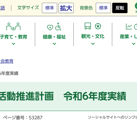
拡大
文字サイズ
本語
標準
背景色
標準
反転
観光・文化
産業・
子育て・教育
健康・福祉
社会教育
6年度実績
活動推進計画 令和6年度実績
ページ番号：53287
ソーシャルサイトへのリンク