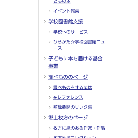
どもの本
イベント報告
学校図書館支援
学校へのサービス
ひらかた☆学校図書館ニュ
ース
子どもに本を届ける基金
事業
調べもののページ
調べものをするには
e-レファレンス
類縁機関のリンク集
郷土枚方のページ
枚方に縁のある作家・作品