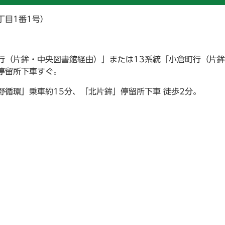
丁目1番1号）
行（片鉾・中央図書館経由）」または13系統「小倉町行（片
停留所下車すぐ。
野循環」乗車約15分、「北片鉾」停留所下車 徒歩2分。