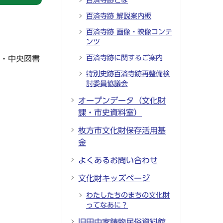
百済寺跡とは
百済寺跡 解説案内板
百済寺跡 画像・映像コンテ
ンツ
百済寺跡に関するご案内
鉾・中央図書
特別史跡百済寺跡再整備検
討委員協議会
オープンデータ（文化財
課・市史資料室）
枚方市文化財保存活用基
金
よくあるお問い合わせ
文化財キッズページ
わたしたちのまちの文化財
ってなあに？
旧田中家鋳物民俗資料館