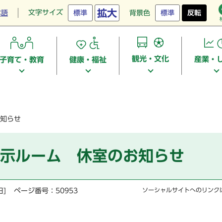
拡大
文字サイズ
本語
標準
背景色
標準
反転
観光・文化
産業・
子育て・教育
健康・福祉
お知らせ
展示ルーム 休室のお知らせ
日]
ページ番号：50953
ソーシャルサイトへのリンク