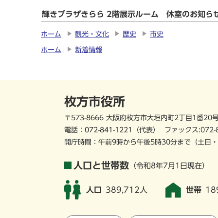
輝きプラザきらら 2階展示ルーム 休室のお知ら
ホーム
観光・文化
歴史
市史
ホーム
新着情報
枚方市役所
〒573-8666 大阪府枚方市大垣内町2丁目1番20
電話：
072-841-1221
（代表）
ファックス:072-
開庁時間：午前9時から午後5時30分まで
（土日・
人口と世帯数
（令和8年7月1日現在）
人口
389,712人
世帯
18