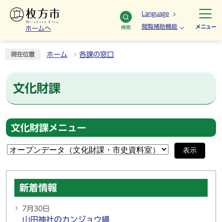
Language
閲覧補助機能
メニュー
検索
ホームへ
ホーム
各課の窓口
現在位置
文化財課
文化財課メニュー
表示
新着情報
7月30日
山田神社のカンジョウ縄