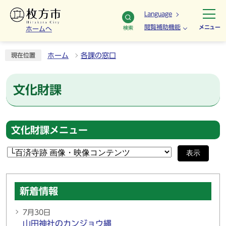
Language
閲覧補助機能
メニュー
検索
ホームへ
ホーム
各課の窓口
現在位置
文化財課
文化財課メニュー
表示
新着情報
7月30日
山田神社のカンジョウ縄