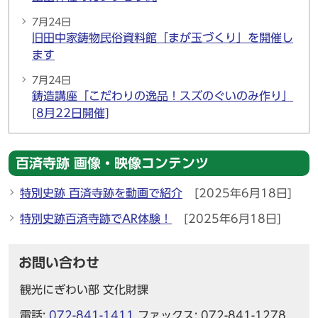
7月24日
旧田中家鋳物民俗資料館「まが玉づくり」を開催し
ます
7月24日
鋳造講座「こだわりの逸品！スズのぐいのみ作り」
[8月22日開催]
百済寺跡 画像・映像コンテンツ
特別史跡 百済寺跡を動画で紹介
[2025年6月18日]
特別史跡百済寺跡でAR体験！
[2025年6月18日]
お問い合わせ
観光にぎわい部 文化財課
電話:
072-841-1411
ファックス: 072-841-1278