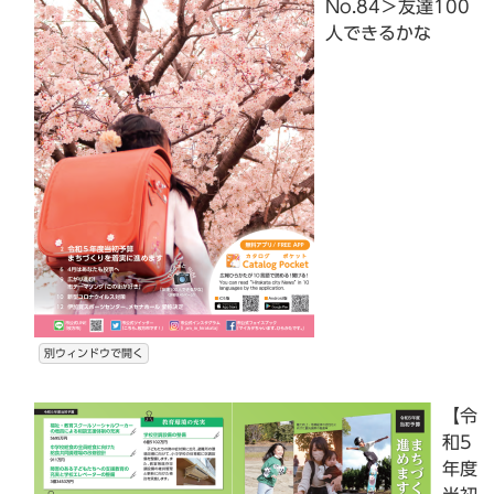
No.84＞友達100
人できるかな
別ウィンドウで開く
【令
和5
年度