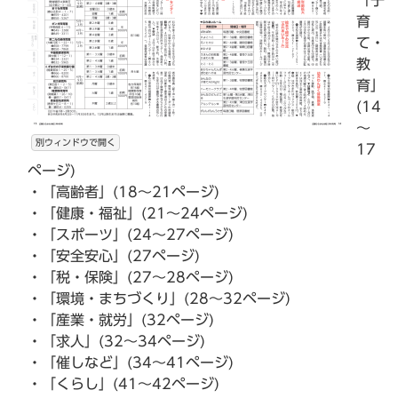
「子
育
て・
教
育」
(14
～
別ウィンドウで開く
17
ページ)
・「高齢者」(18～21ページ)
・「健康・福祉」(21～24ページ)
・「スポーツ」(24～27ページ)
・「安全安心」(27ページ)
・「税・保険」(27～28ページ)
・「環境・まちづくり」(28～32ページ)
・「産業・就労」(32ページ)
・「求人」(32～34ページ)
・「催しなど」(34～41ページ)
・「くらし」(41～42ページ)