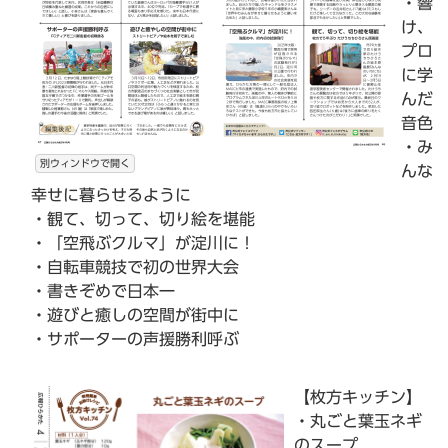
・響
け、
プロ
に学
んだ
音色
・み
別ウィンドウで開く
んな
幸せに暮らせるように
・観て、切って、切り絵を堪能
・「空飛ぶクルマ」が淀川に！
・自転車競技で初の世界大会
・書きぞめで日本一
・遊びと癒しの空間が街中に
・サポーターの声援勝利呼ぶ
【枚方キッチン】
・丸ごと葉玉ネギ
のスープ