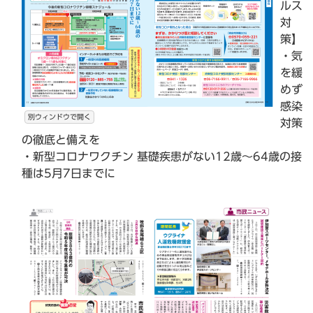
ルス
対
策】
・気
を緩
めず
感染
別ウィンドウで開く
対策
の徹底と備えを
・新型コロナワクチン 基礎疾患がない12歳～64歳の接
種は5月7日までに