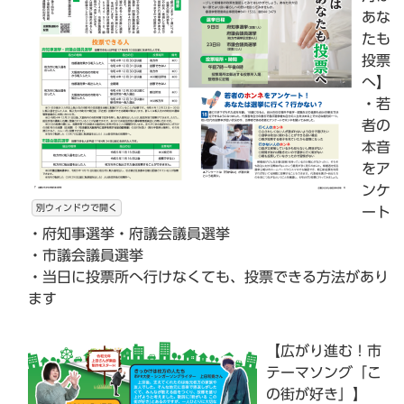
あな
たも
投票
へ】
・若
者の
本音
をア
ンケ
別ウィンドウで開く
ート
・府知事選挙・府議会議員選挙
・市議会議員選挙
・当日に投票所へ行けなくても、投票できる方法があり
ます
【広がり進む！市
テーマソング「こ
の街が好き」】