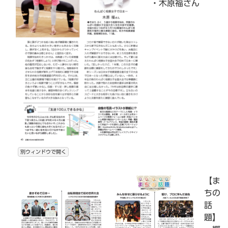
・木原福さん
別ウィンドウで開く
【ま
ちの
話
題】