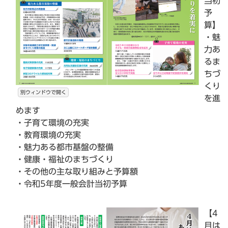
当初
予
算】
・魅
力あ
るま
ちづ
くり
別ウィンドウで開く
を進
めます
・子育て環境の充実
・教育環境の充実
・魅力ある都市基盤の整備
・健康・福祉のまちづくり
・その他の主な取り組みと予算額
・令和5年度一般会計当初予算
【4
月は