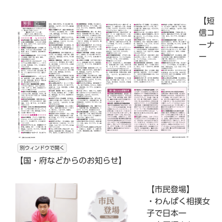
【短
信コ
ーナ
ー
別ウィンドウで開く
【国・府などからのお知らせ】
【市民登場】
・わんぱく相撲女
子で日本一