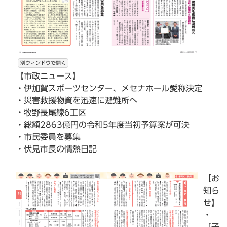
別ウィンドウで開く
【市政ニュース】
・伊加賀スポーツセンター、メセナホール愛称決定
・災害救援物資を迅速に避難所へ
・牧野長尾線6工区
・総額2863億円の令和5年度当初予算案が可決
・市民委員を募集
・伏見市長の情熱日記
【お
知ら
せ】
・