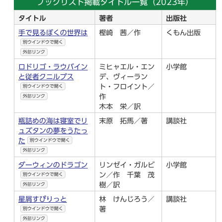
ブックリスト掲載タイトル一覧（2023年）
タイトル
著者
出版社
手で見るぼくの世界は
樫崎 茜／作
くもん出版
別ウインドウで開く
外部リンク
ロドリゴ・ラウバイン
ミヒャエル・エン
小学館
と従者クニルプス
デ、ヴィーラン
ト・フロイント／
別ウインドウで開く
作
外部リンク
木本 栄／訳
瓶詰めの海は寝室でリ
末原 拓馬／著
講談社
ュズタンの夢をうたっ
た
別ウインドウで開く
外部リンク
ダーウィンのドラゴン
リンゼイ・ガルビ
小学館
ン／作 千葉 茂
別ウインドウで開く
樹／訳
外部リンク
星屑すぴりっと
林 けんじろう／
講談社
著
別ウインドウで開く
外部リンク