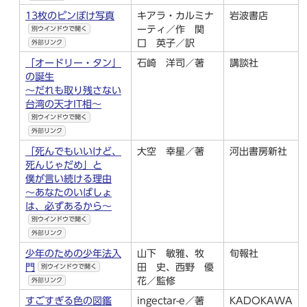
13枚のピンぼけ写真
キアラ・カルミナ
岩波書店
ーティ／作 関
別ウインドウで開く
口 英子／訳
外部リンク
「オードリー・タン」
石崎 洋司／著
講談社
の誕生
～だれも取り残さない
台湾の天才IT相～
別ウインドウで開く
外部リンク
「死んでもいいけど、
大空 幸星／著
河出書房新社
死んじゃだめ」と
僕が言い続ける理由
～あなたのいばしょ
は、必ずあるから～
別ウインドウで開く
外部リンク
少年のための少年法入
山下 敏雅、牧
旬報社
門
田 史、西野 優
別ウインドウで開く
花／監修
外部リンク
すごすぎる色の図鑑
ingectar-e／著
KADOKAWA