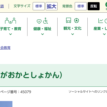
拡大
文字サイズ
本語
標準
背景色
標準
反転
観光・文化
産業・
子育て・教育
健康・福祉
社会教育
りがおかとしょかん）
ページ番号：45079
ソーシャルサイトへのリンク