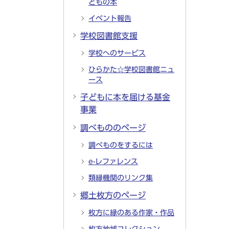
どもの本
イベント報告
学校図書館支援
学校へのサービス
ひらかた☆学校図書館ニュ
ース
子どもに本を届ける基金
事業
調べもののページ
調べものをするには
e-レファレンス
類縁機関のリンク集
郷土枚方のページ
枚方に縁のある作家・作品