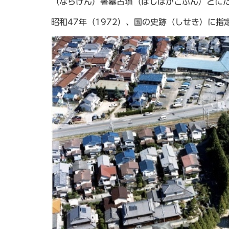
（ならけん）箸墓古墳（はしはかこふん）とに
昭和47年（1972）、国の史跡（しせき）に