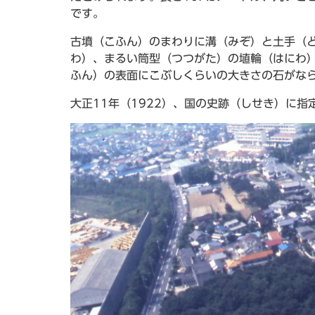
です。
古墳（こふん）のまわりに溝（みぞ）と土手（
わ）、まるい筒型（つつがた）の埴輪（はにわ
ふん）の表面にこぶしくらいの大きさの石がな
大正11年（1922）、国の史跡（しせき）に