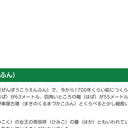
ふん）
ぜんぽうこうえんふん）で、今から1700年くらい前につく
はば）が63メートル、四角いところの幅（はば）が55メート
野車塚古墳（まきのくるまづかこふん）とくらべると少し細長
いこく）の女王の卑弥呼（ひみこ）の墓（はか）ともいわれて