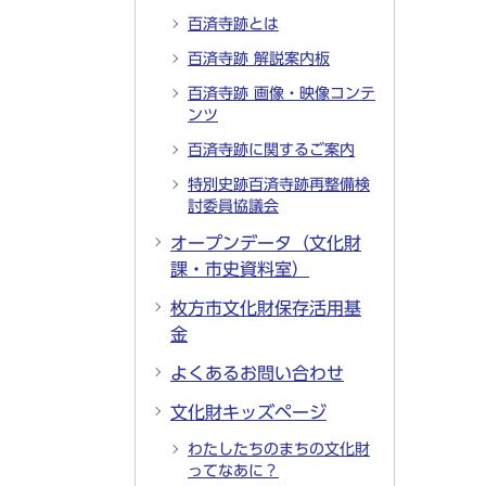
百済寺跡とは
百済寺跡 解説案内板
百済寺跡 画像・映像コンテ
ンツ
百済寺跡に関するご案内
特別史跡百済寺跡再整備検
討委員協議会
オープンデータ（文化財
課・市史資料室）
枚方市文化財保存活用基
金
よくあるお問い合わせ
文化財キッズページ
わたしたちのまちの文化財
ってなあに？