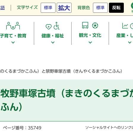
拡大
文字サイズ
本語
標準
背景色
標準
反転
観光・文化
産業・
子育て・教育
健康・福祉
のくるまづかこふん）と禁野車塚古墳（きんやくるまづかこふん）
】牧野車塚古墳（まきのくるまづ
こふん）
ページ番号：35749
ソーシャルサイトへのリンク