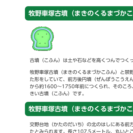
牧野車塚古墳（まきのくるまづかこ
古墳（こふん）は土や石などを高くつんでつく
牧野車塚古墳（まきのくるまづかこふん）と禁
た形をしていて、前方後円墳（ぜんぽうこうえ
から約1600～1750年前につくられ、その
きい古墳（こふん）です。
牧野車塚古墳（まきのくるまづかこ
交野台地（かたのだいち）の北のはしにある前方
たとみられます。長さ107.5メートル、丸いと