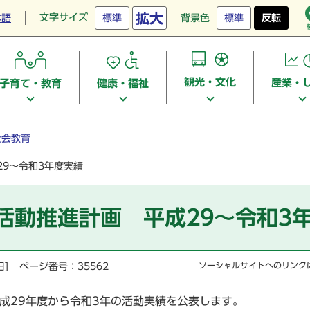
拡大
文字サイズ
本語
標準
背景色
標準
反転
観光・文化
産業・
子育て・教育
健康・福祉
社会教育
9～令和3年度実績
活動推進計画 平成29～令和3
日]
ページ番号：35562
ソーシャルサイトへのリンク
成29年度から令和3年の活動実績を公表します。