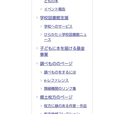
どもの本
イベント報告
学校図書館支援
学校へのサービス
ひらかた☆学校図書館ニュ
ース
子どもに本を届ける基金
事業
調べもののページ
調べものをするには
e-レファレンス
類縁機関のリンク集
郷土枚方のページ
枚方に縁のある作家・作品