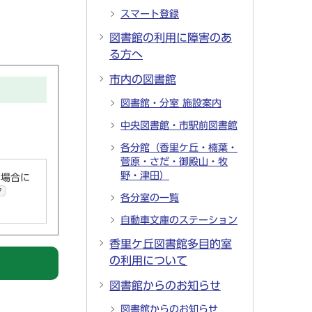
スマート登録
図書館の利用に障害のあ
る方へ
市内の図書館
図書館・分室 施設案内
中央図書館・市駅前図書館
各分館（香里ケ丘・楠葉・
菅原・さだ・御殿山・牧
野・津田）
い場合に
ク
各分室の一覧
自動車文庫のステーション
香里ケ丘図書館多目的室
の利用について
図書館からのお知らせ
図書館からのお知らせ