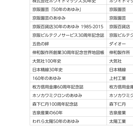
株式会社ホワイトマックス30年史
ホワイトマ
京阪園芸「50年のあゆみ」
京阪園芸
京阪園芸のあゆみ
京阪園芸
京阪百貨店30年のあゆみ 1985-2015
京阪百貨店
京阪ビルテクノサービス30周年記念誌
京阪ビルテ
五色の絆
ダイオー
伸和製作所創業30周年記念世界地図帳
伸和製作所
大気社100年史
大気社
日本精線30年史
日本精線
160年のあゆみ
上村工業
枚方信用金庫60周年記念誌
枚方信用金
ホソカワミクロンのあゆみ
ホソカワミ
森下仁丹100周年記念誌
森下仁丹
吉泉産業の60年
吉泉産業
われら太陽50年のあゆみ
太陽工業