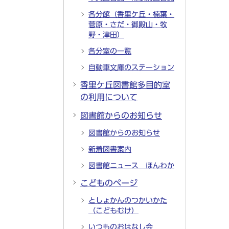
各分館（香里ケ丘・楠葉・
菅原・さだ・御殿山・牧
野・津田）
各分室の一覧
自動車文庫のステーション
香里ケ丘図書館多目的室
の利用について
図書館からのお知らせ
図書館からのお知らせ
新着図書案内
図書館ニュース ほんわか
こどものページ
としょかんのつかいかた
（こどもむけ）
いつものおはなし会