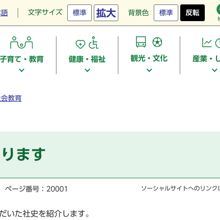
拡大
文字サイズ
本語
標準
背景色
標準
反転
観光・文化
産業・
子育て・教育
健康・福祉
社会教育
あります
ページ番号：20001
ソーシャルサイトへのリンク
だいた社史を紹介します。