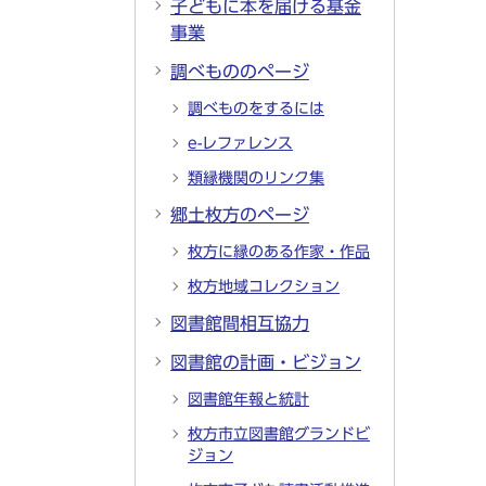
子どもに本を届ける基金
事業
調べもののページ
調べものをするには
e-レファレンス
類縁機関のリンク集
郷土枚方のページ
枚方に縁のある作家・作品
枚方地域コレクション
図書館間相互協力
図書館の計画・ビジョン
図書館年報と統計
枚方市立図書館グランドビ
ジョン