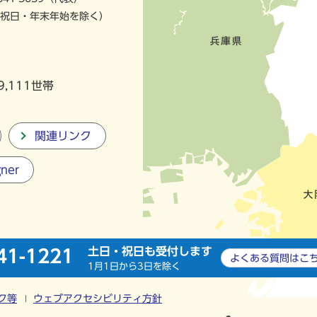
祝日・年末年始を除く）
9,111世帯
関連リンク
gner
土日・祝日も受付します
41-1221
よくある質問は
こ
1月1日から3日を除く
ク等
ウェブアクセシビリティ方針