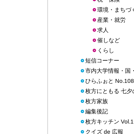
環境・まちづ
産業・就労
求人
催しなど
くらし
短信コーナー
市内大学情報・国・
ひらふぉと No.108
枚方にともる 七夕
枚方家族
編集後記
枚方キッチン Vol.1
クイズ de 広報