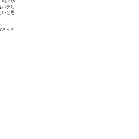
、料理や
夏バテ対
たいと思
皆さんも