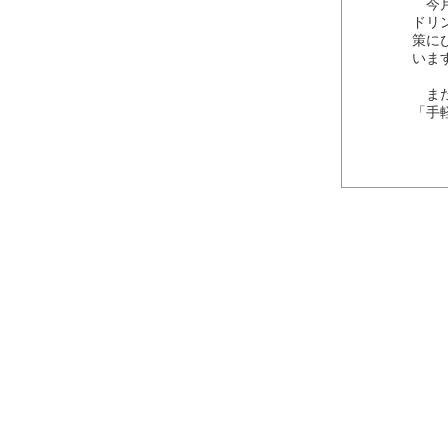
今月
ドリ
策に
いま
また
「手