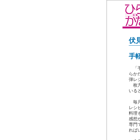
伏
手
「手
らか
弾レ
枚方
いる
毎月
レシ
料理
感想
専門
れば