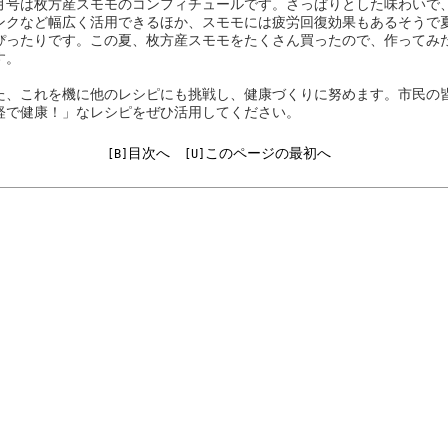
号は枚方産スモモのコンフィチュールです。さっぱりとした味わいで
ンクなど幅広く活用できるほか、スモモには疲労回復効果もあるそうで
ぴったりです。この夏、枚方産スモモをたくさん買ったので、作ってみ
す。
、これを機に他のレシピにも挑戦し、健康づくりに努めます。市民の
軽で健康！」なレシピをぜひ活用してください。
目次へ
このページの最初へ
[B]
[U]