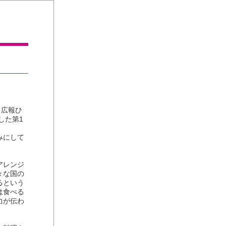
、広報ひ
した第1
みにして
アレンジ
々な国の
るという
は食べる
力が伝わ