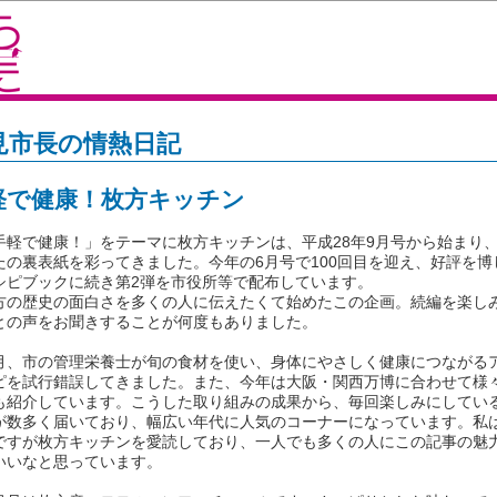
見市長の情熱日記
軽で健康！枚方キッチン
軽で健康！」をテーマに枚方キッチンは、平成28年9月号から始まり
たの裏表紙を彩ってきました。今年の6月号で100回目を迎え、好評を博
シピブックに続き第2弾を市役所等で配布しています。
の歴史の面白さを多くの人に伝えたくて始めたこの企画。続編を楽し
との声をお聞きすることが何度もありました。
、市の管理栄養士が旬の食材を使い、身体にやさしく健康につながる
ピを試行錯誤してきました。また、今年は大阪・関西万博に合わせて様
も紹介しています。こうした取り組みの成果から、毎回楽しみにしてい
が数多く届いており、幅広い年代に人気のコーナーになっています。私
ですが枚方キッチンを愛読しており、一人でも多くの人にこの記事の魅
いいなと思っています。