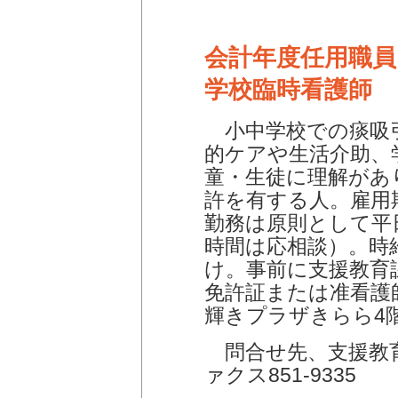
会計年度任用職員
学校臨時看護師
小中学校での痰吸
的ケアや生活介助、
童・生徒に理解があ
許を有する人。雇用
勤務は原則として平日
時間は応相談）。時給
け。事前に支援教育
免許証または准看護
輝きプラザきらら4
問合せ先、支援教育課 
ァクス851-9335