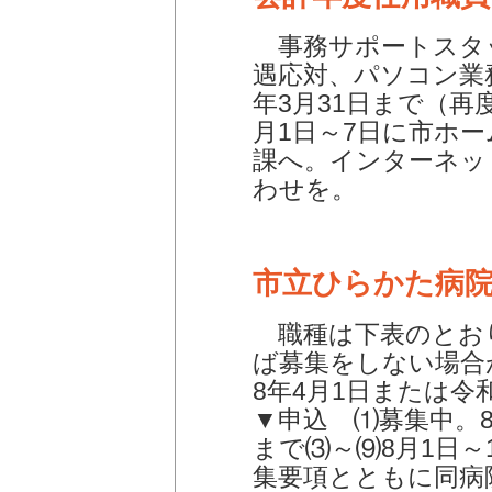
事務サポートスタッ
遇応対、パソコン業
年3月31日まで（再
月1日～7日に市ホ
課へ。インターネッ
わせを。
市立ひらかた病
職種は下表のとおり
ば募集をしない場合
8年4月1日または令
▼申込 ⑴募集中。8
まで⑶～⑼8月1日～
集要項とともに同病