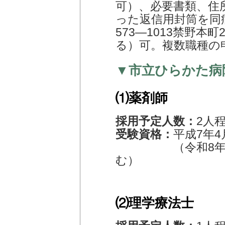
可）、必要書類、住
った返信用封筒を同
573―1013禁野本
る）可。複数職種の
▼市立ひらかた病
⑴薬剤師
採用予定人数：
2人
受験資格：
平成7年
（令和8年4月
む）
⑵理学療法士