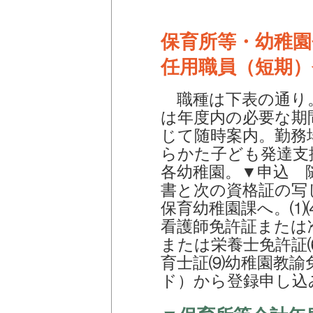
保育所等・幼稚園
任用職員（短期）
職種は下表の通り。
は年度内の必要な期
じて随時案内。勤務
らかた子ども発達支
各幼稚園。▼申込 
書と次の資格証の写
保育幼稚園課へ。⑴
看護師免許証または
または栄養士免許証
育士証⑼幼稚園教諭
ド）から登録申し込