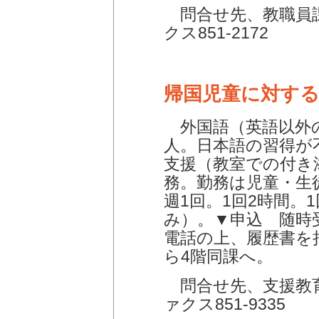
問合せ先、教職員課 電
クス851-2172
帰国児童に対する
外国語（英語以外
人。日本語の習得が
支援（教室での付き
務。勤務は児童・生
週1回。1回2時間。
み）。▼申込 随時
電話の上、履歴書を
ら4階同課へ。
問合せ先、支援教育課 
ァクス851-9335