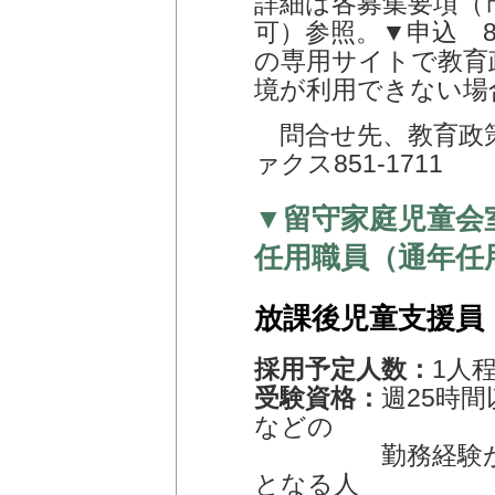
詳細は各募集要項（
可）参照。▼申込 8
の専用サイトで教育
境が利用できない場
問合せ先、教育政策課 
ァクス851-1711
▼留守家庭児童会
任用職員（通年任
放課後児童支援員
採用予定人数：
1人
受験資格：
週25時
などの
勤務経験が令和7
となる人