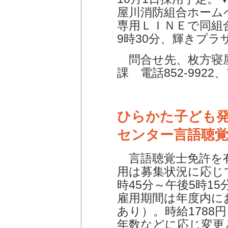
屋川消防組合ホーム
専用ＬＩＮＥで同組合
9時30分、輝きプラ
問合せ先、枚方寝
課 電話852-9922、
ひらかた子ども
センター言語聴
言語聴覚士免許を有
用は募集状況に応じ
時45分～午後5時1
雇用期間は年度内に
あり）。時給1788
年数などに応じ変更