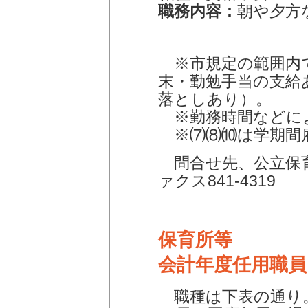
職務内容：
朝や夕方
※市規定の範囲内
末・勤勉手当の支給
落としあり）。
※勤務時間などに
※⑺⑻⑽は学期間
問合せ先、公立保育幼
ァクス841-4319
保育所等
会計年度任用職員
職種は下表の通り。