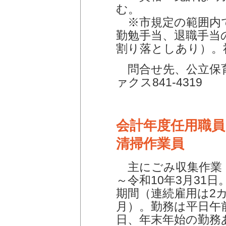
む。
※市規定の範囲内で
勤勉手当、退職手当
割り落としあり）。
問合せ先、公立保育幼
ァクス841-4319
会計年度任用職員
清掃作業員
主にごみ収集作業
～令和10年3月31
期間（連続雇用は2
月）。勤務は平日午前
日、年末年始の勤務あ