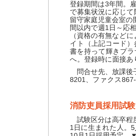
登録期間は3年間。
で募集状況に応じて
留守家庭児童会室の
間以内で週1日～応相談
（資格の有無などに
イト（上記コード）
書を持って輝きプラ
へ。登録時に面接あ
問合せ先、放課後子ど
8201、ファクス867-
消防吏員採用試験
試験区分は高卒程度。
1日に生まれた人。5
10月1日採用予定。