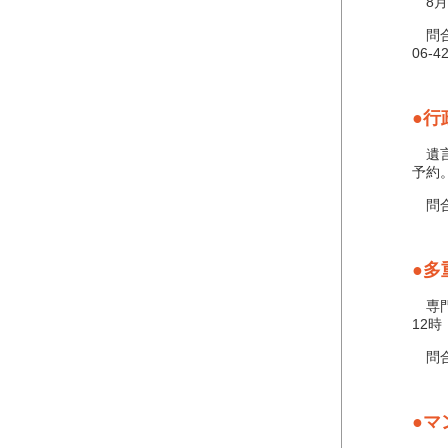
8月
問合
06-4
●行
遺言
予約
問合せ
●多
専門
12
問合せ
●マ