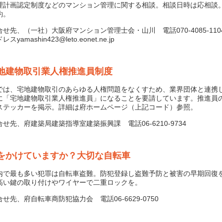
計画認定制度などのマンション管理に関する相談。相談日時は応相談
約。
せ先、（一社）大阪府マンション管理士会・山川 電話070-4085-110
スyamashin423@leto.eonet.ne.jp
地建物取引業人権推進員制度
は、宅地建物取引のあらゆる人権問題をなくすため、業界団体と連携
に「宅地建物取引業人権推進員」になることを要請しています。推進員
ステッカーを掲示。詳細は府ホームページ（上記コード）参照。
せ先、府建築局建築指導室建築振興課 電話06-6210-9734
をかけていますか？大切な自転車
で最も多い犯罪は自転車盗難。防犯登録し盗難予防と被害の早期回復
高い鍵の取り付けやワイヤーで二重ロックを。
先、府自転車商防犯協力会 電話06-6629-0750