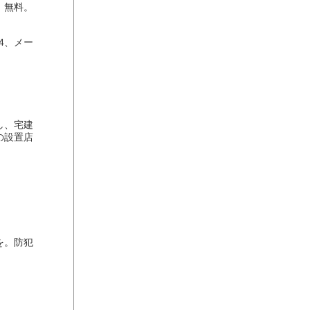
。無料。
4、メー
し、宅建
の設置店
を。防犯