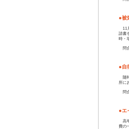
●被
11
請書
時・
問合せ
●自
随時
所に
問合せ
●エ
高年
費の