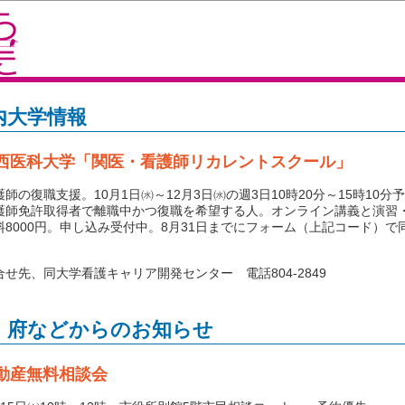
内大学情報
西医科大学「関医・看護師リカレントスクール」
師の復職支援。10月1日㈬～12月3日㈬の週3日10時20分～15時10分
護師免許取得者で離職中かつ復職を希望する人。オンライン講義と演習
料8000円。申し込み受付中。8月31日までにフォーム（上記コード）で
せ先、同大学看護キャリア開発センター 電話804-2849
・府などからのお知らせ
動産無料相談会