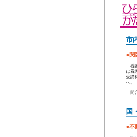
市
●関
看護
は看
受講
へ。
問合
国
●不