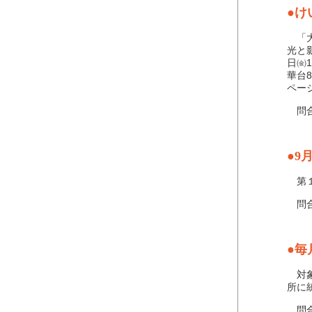
●け
「大
光と
日㈮
華台
ペー
問合せ
●9
第１
問合せ
●毎
対象
所に
問合せ