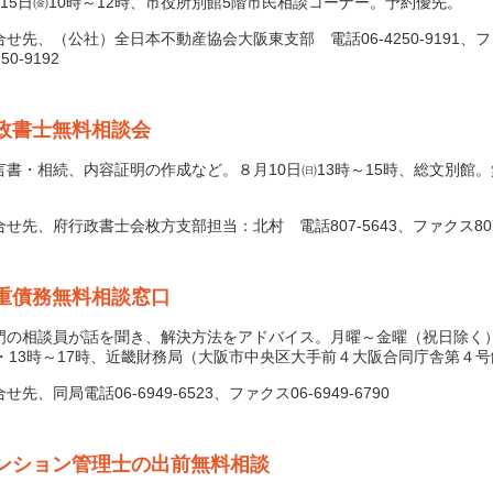
15日㈮10時～12時、市役所別館5階市民相談コーナー。予約優先。
せ先、（公社）全日本不動産協会大阪東支部 電話06-4250-9191、
250-9192
政書士無料相談会
書・相続、内容証明の作成など。８月10日㈰13時～15時、総文別館
。
先、府行政書士会枚方支部担当：北村 電話807-5643、ファクス807-
重債務無料相談窓口
の相談員が話を聞き、解決方法をアドバイス。月曜～金曜（祝日除く
時・13時～17時、近畿財務局（大阪市中央区大手前４大阪合同庁舎第４
先、同局電話06-6949-6523、ファクス06-6949-6790
ンション管理士の出前無料相談