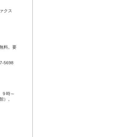
ファクス
。無料。要
5698
）９時～
号館）。