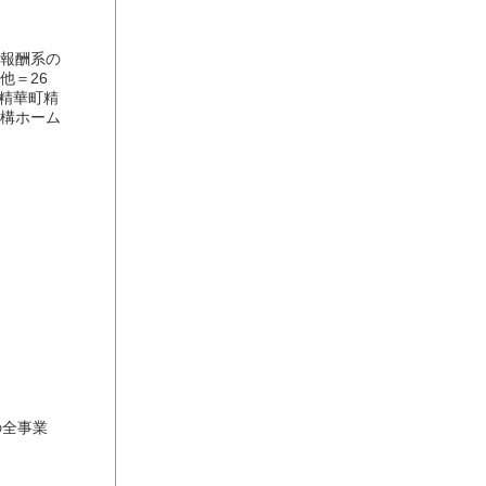
内報酬系の
他＝26
郡精華町精
機構ホーム
の全事業