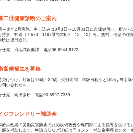
爆二世健康診断のご案内
月～来年2月実施。申し込みは9月1日～10月31日に市保健所へ。府から
を持参。郵送（〒573―1197禁野本町2―13―13）可。無料。健診の種
場所は後日通知。
先、府地域保健課 電話06-6944-9172
衛官候補生を募集
受け付け。対象は18歳～32歳。受付期間、試験日程など詳細は自衛隊
お問い合わせを。
先、同出張所 電話06-6997-7339
イジフレンドリー補助金
齢労働者の労働災害防止のため設備改善や専門家による指導を受ける
一部を補助します。申請方法など詳細は同センター補助金事務センター