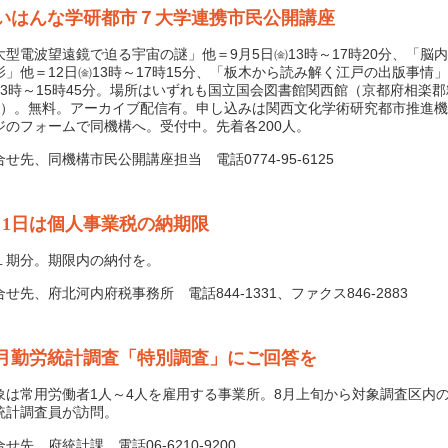
いはんな学研都市７大学連携市民公開講座
型電波望遠鏡で迫る宇宙の謎」他＝9月5日㈮13時～17時20分、「脳
影」他＝12日㈮13時～17時15分、「板木から読み解く江戸の出版事情」
13時～15時45分。場所はいずれも国立国会図書館関西館（京都府相楽
8）。無料。アーカイブ配信有。申し込みは関西文化学術研究都市推進
ジのフォームで同機構へ。受付中。先着各200人。
先、同機構市民公開講座担当 電話0774-95-6125
月1日は個人事業税の納期限
期分。期限内の納付を。
先、府北河内府税事務所 電話844-1331、ファクス846-2883
月勤労統計調査「特別調査」にご回答を
は常用労働者1人～4人を雇用する事業所。8月上旬から対象調査区内
統計調査員が訪問。
先、府統計課 電話06-6210-9200