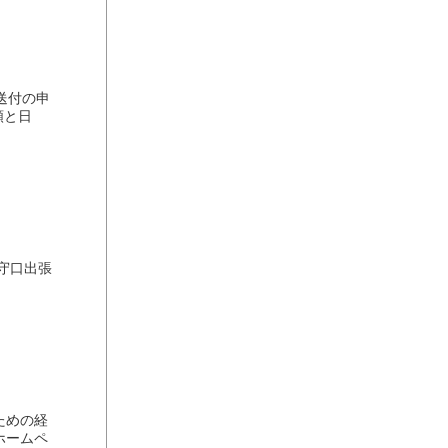
送付の申
類と日
守口出張
ための経
ホームペ