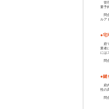
管理
要予
問合
ルアドレ
●宅
府で
業者
には
問合
●鍵
府内
性の
問合せ