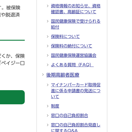
資格情報のお知らせ、資格
す。被保険
確認書、高齢証について
達や脱退済
国民健康保険で受けられる
。
給付
保険料について
保険料の納付について
国民健康保険運営協議会
だくか、保険
「ペイジー口
よくある質問（FAQ）
後期高齢者医療
マイナンバーカード取得促
進に係る申請書の発送につ
いて
制度
窓口の自己負担割合
窓口の自己負担割合見直し
に関するQ&A