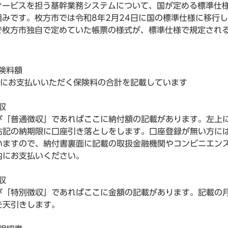
サービスを担う基幹業務システムについて、国が定める標準仕
みです。枚方市では令和8年2月24日に国の標準仕様に移行
で枚方市独自で定めていた帳票の様式が、標準仕様で規定され
保険料額
度にお支払いいただく保険料の合計を記載しています
収
が「普通徴収」であればここに納付額の記載があります。左上
右記の納期限に口座引き落としをします。口座登録が無い方に
いますので、納付書裏面に記載の取扱金融機関やコンビニエン
内にお支払いください。
収
が「特別徴収」であればここに金額の記載があります。記載の
を天引きします。