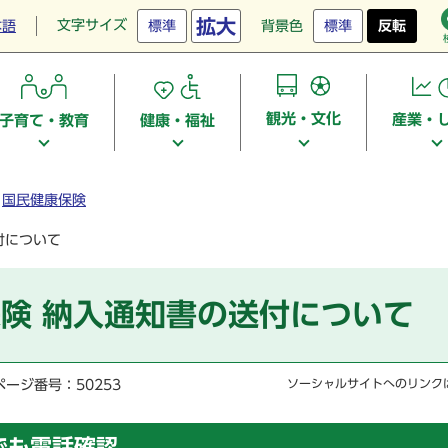
拡大
文字サイズ
本語
標準
背景色
標準
反転
観光・文化
産業・
子育て・教育
健康・福祉
国民健康保険
付について
険 納入通知書の送付について
ページ番号：50253
ソーシャルサイトへのリンク
でも電話確認