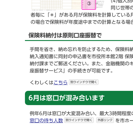
(4)個人
同じ世帯
者毎に「＊」がある月が保険料を計算している月
の場合で保険料が年度途中までの計算となる場
保険料納付は原則口座振替で
手間を省き、納め忘れを防止するため、保険料
納入通知書に同封の申込書を市役所本館2階 保
納付課までご郵送ください。また、金融機関の
座振替サービス」の手続きが可能です。
くわしくは
こちら
別ウインドウで開く
6月は窓口が混み合います
例年6月は窓口が大変混み合い、最大3時間程度
窓口の待ち人数
を市ホ
別ウインドウで開く
外部リンク