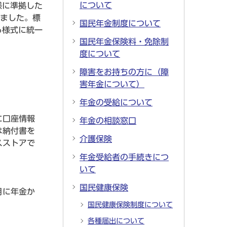
について
様に準拠した
しました。標
国民年金制度について
る様式に統一
国民年金保険料・免除制
度について
障害をお持ちの方に（障
害年金について）
年金の受給について
に口座情報
年金の相談窓口
は納付書を
介護保険
スストアで
年金受給者の手続きにつ
いて
国民健康保険
月に年金か
国民健康保険制度について
各種届出について