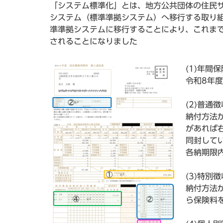
「システム標準化」とは、地方公共団体の住民
システム（標準準拠システム）へ移行する取り組
準準拠システムに移行することにより、これま
されることになりました
(1)年間
令和8年
(2)普通徴
納付方法
があれば
同封して
各納期限
(3)特別徴
納付方法
ら保険料