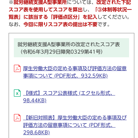
※
就労継続支援A型事業所
については、
改定された下記
スコア表を使用してスコアを算出
し、
「⓷体制等状況一
覧表」に該当する「評価点区分」を記入
してください。
なお、
今回に限りスコア表の提出は不要
です。
就労継続支援A型事業所の改定されたスコア表
（令和6年3月29日障発0329第41号）
厚生労働大臣の定める事項及び評価方法の留意
事項について (PDF形式、932.59KB)
【様式】スコア公表様式 (エクセル形式、
98.44KB)
【新旧対照表】厚生労働大臣の定める事項及び
評価方法の留意事項について (PDF形式、
298.68KB)