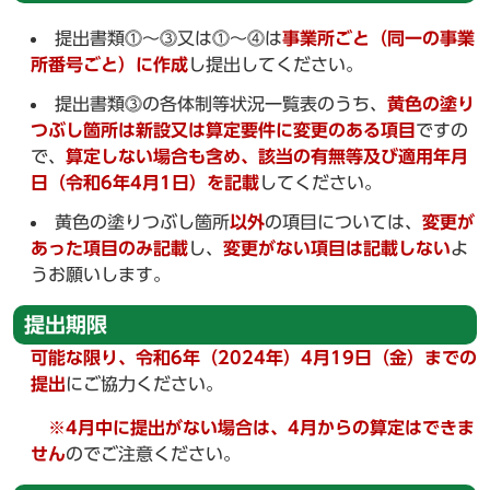
提出書類⓵～⓷又は⓵～⓸は
事業所ごと（同一の事業
所番号ごと）に作成
し提出してください。
提出書類⓷の各体制等状況一覧表のうち、
黄色の塗り
つぶし箇所は新設又は算定要件に変更のある項目
ですの
で、
算定しない場合も含め、該当の有無等及び適用年月
日（令和6年4月1日）を記載
してください。
黄色の塗りつぶし箇所
以外
の項目については、
変更が
あった項目のみ記載
し、
変更がない項目は記載しない
よ
うお願いします。
提出期限
可能な限り、令和6年（2024年）4月19日（金）までの
提出
にご協力ください。
※4月中に提出がない場合は、4月からの算定はできま
せん
のでご注意ください。