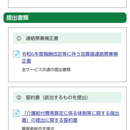
提出書類
⓵ 連絡票兼補正書
令和6年度報酬改定等に伴う加算届連絡票兼補
正書
全サービス共通の提出書類
⓶ 誓約書（該当するものを提出）
「介護給付費等算定に係る体制等に関する届出
書」の提出に関する誓約書
障害者総合支援法