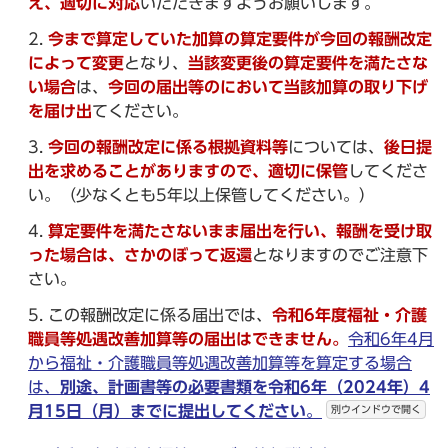
え、適切に対応
いただきますようお願いします。
今まで算定していた加算の算定要件が今回の報酬改定
によって変更
となり、
当該変更後の算定要件を満たさな
い場合
は、
今回の届出等のにおいて当該加算の取り下げ
を届け出
てください。
今回の報酬改定に係る根拠資料等
については、
後日提
出を求めることがありますので、適切に保管
してくださ
い。（少なくとも5年以上保管してください。）
算定要件を満たさないまま届出を行い、報酬を受け取
った場合は、さかのぼって返還
となりますのでご注意下
さい。
この報酬改定に係る届出では、
令和6年度福祉・介護
職員等処遇改善加算等の届出はできません。
令和6年4月
から福祉・介護職員等処遇改善加算等を算定する場合
は、
別途、計画書等の必要書類を
令和6年（2024年）4
月15日（月）までに提出してください
。
別ウインドウで開く