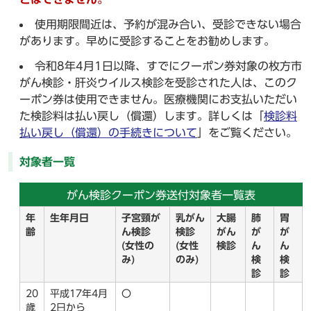
使用期限間近は、予約が混み合い、受診できない場合
があります。早めに受診することをお勧めします。
令和8年4月1日以降、すでにクーポン券対象の枚方市
がん検診・肝炎ウイルス検診を受診された人は、このク
ーポン券は使用できません。医療機関にお支払いただい
た検診料は払い戻し（償還）します。詳しくは「
検診料
払い戻し（償還）の手続きについて
」をご覧ください。
対象者一覧
がん検診クーポン券送付対象者一覧表
年
生年月日
子宮頸が
乳がん
大腸
肺
胃
齢
ん検診
検診
がん
が
が
(女性の
(女性
検診
ん
ん
み)
のみ)
検
検
診
診
20
平成17年4月
〇
歳
2日から