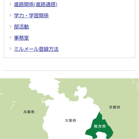
進路関係(進路通信)
学力・学習関係
部活動
事務室
ミルメール登録方法