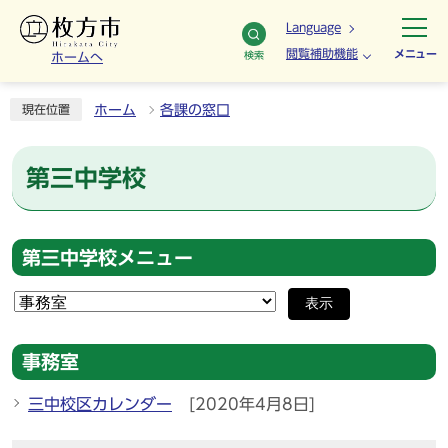
Language
閲覧補助機能
メニュー
検索
ホームへ
ホーム
各課の窓口
現在位置
第三中学校
第三中学校メニュー
表示
事務室
三中校区カレンダー
[2020年4月8日]