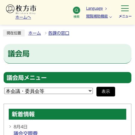
Language
閲覧補助機能
メニュー
検索
ホームへ
ホーム
各課の窓口
現在位置
議会局
議会局メニュー
表示
新着情報
8月4日
議会交際費