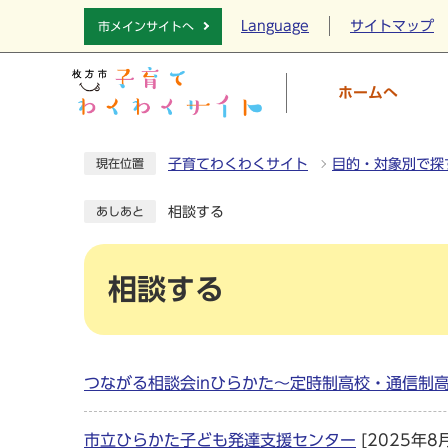
Language
サイトマップ
市メインサイトへ
ホームへ
子育てわくわくサイト
目的・対象別で探
現在位置
相談する
あしあと
相談する
つながる相談会inひらかた～定時制高校・通信制
市立ひらかた子ども発達支援センター
[2025年8