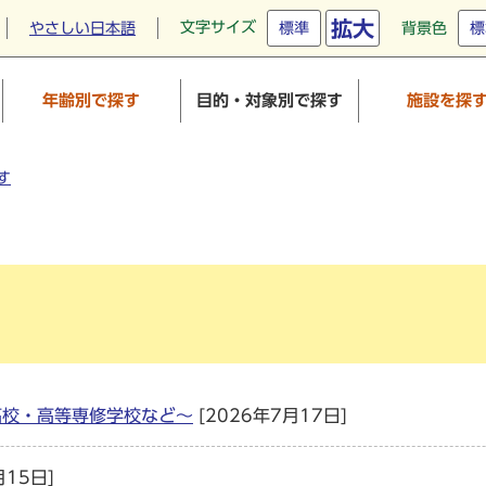
拡大
文字サイズ
やさしい日本語
標準
背景色
標
年齢別で探す
目的・対象別で探す
施設を探
す
高校・高等専修学校など～
[2026年7月17日]
月15日]