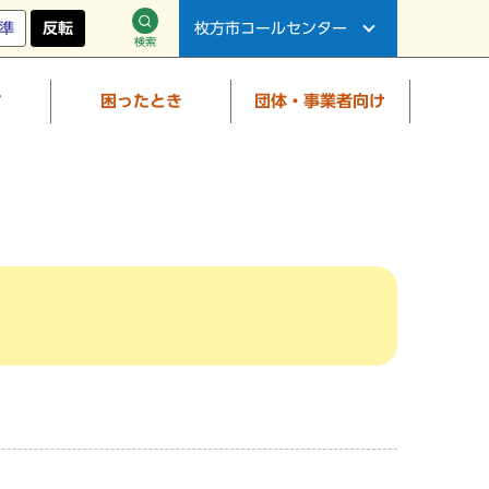
準
反転
枚方市コールセンター
検索
す
困ったとき
団体・事業者向け