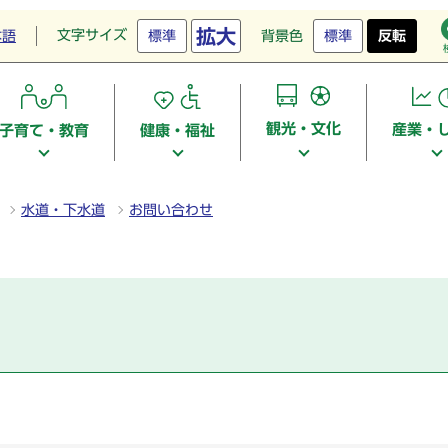
拡大
文字サイズ
本語
標準
背景色
標準
反転
観光・文化
産業・
子育て・教育
健康・福祉
水道・下水道
お問い合わせ