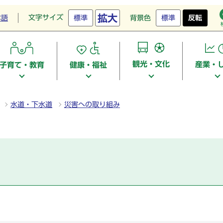
拡大
文字サイズ
本語
標準
背景色
標準
反転
観光・文化
産業・
子育て・教育
健康・福祉
水道・下水道
災害への取り組み