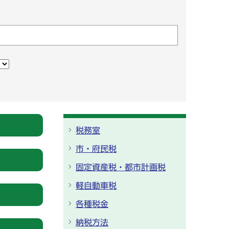
税務室
市・府民税
固定資産税・都市計画税
軽自動車税
各種税金
納税方法