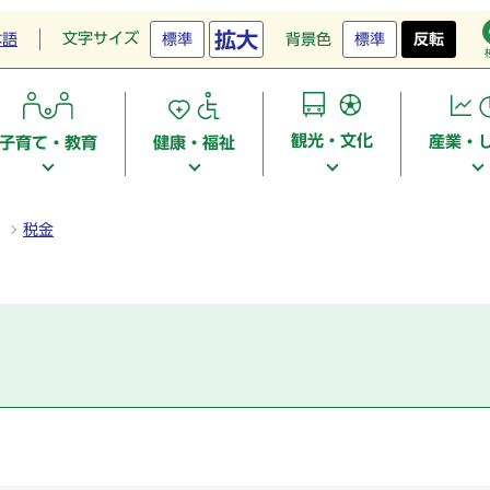
拡大
文字サイズ
本語
標準
背景色
標準
反転
観光・文化
産業・
子育て・教育
健康・福祉
税金