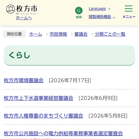
Language
閲覧補助機能
メニュー
検索
ホームへ
ホーム
市政情報
審議会
分類ごとの一覧
現在位置
くらし
枚方市環境審議会
[2026年7月17日]
枚方市上下水道事業経営審議会
[2026年6月9日]
枚方市人権尊重のまちづくり審議会
[2026年5月8日]
枚方市公共施設への電力供給等業務事業者選定審査会