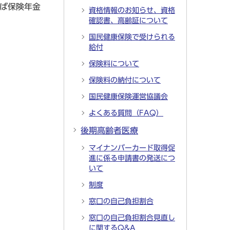
ば保険年金
資格情報のお知らせ、資格
確認書、高齢証について
国民健康保険で受けられる
給付
保険料について
保険料の納付について
国民健康保険運営協議会
よくある質問（FAQ）
後期高齢者医療
マイナンバーカード取得促
進に係る申請書の発送につ
いて
制度
窓口の自己負担割合
窓口の自己負担割合見直し
に関するQ&A