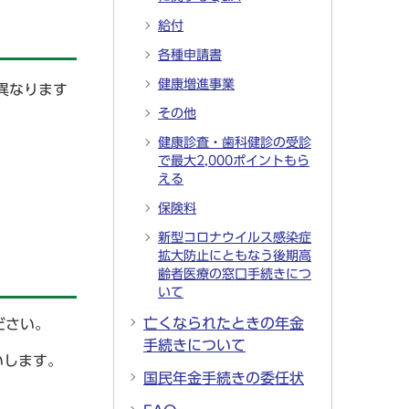
給付
各種申請書
健康増進事業
異なります
その他
健康診査・歯科健診の受診
で最大2,000ポイントもら
える
保険料
新型コロナウイルス感染症
拡大防止にともなう後期高
齢者医療の窓口手続きにつ
いて
亡くなられたときの年金
ださい。
手続きについて
いします。
国民年金手続きの委任状