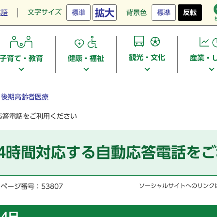
拡大
文字サイズ
本語
標準
背景色
標準
反転
観光・文化
産業・
子育て・教育
健康・福祉
後期高齢者医療
応答電話をご利用ください
24時間対応する自動応答電話を
ページ番号：53807
ソーシャルサイトへのリンク
4日