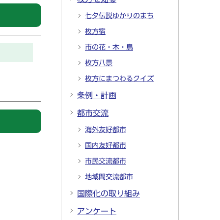
七夕伝説ゆかりのまち
枚方宿
市の花・木・鳥
枚方八景
枚方にまつわるクイズ
条例・計画
都市交流
海外友好都市
国内友好都市
市民交流都市
地域間交流都市
国際化の取り組み
アンケート