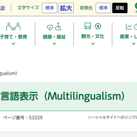
拡大
文字サイズ
本語
標準
背景色
標準
反転
観光・文化
産業・
子育て・教育
健康・福祉
ualism）
示（Multilingualism）
ページ番号：53329
ソーシャルサイトへのリンク