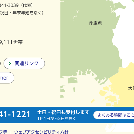
841-3039（代表）
祝日・年末年始を除く）
9,111世帯
関連リンク
gner
土日・祝日も受付します
41-1221
よくある質問は
こ
1月1日から3日を除く
ク等
ウェブアクセシビリティ方針