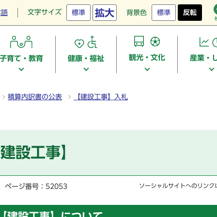
拡大
文字サイズ
本語
標準
背景色
標準
反転
観光・文化
産業・
子育て・教育
健康・福祉
積算内訳書の公表
【建設工事】入札
【建設工事】
ページ番号：52053
ソーシャルサイトへのリンク
【建設工事】について