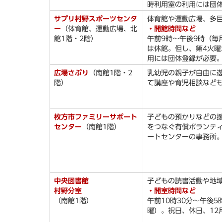
時利用室の利用には団
サプリ村野スポーツセンタ
体育館や運動広場、多
ー
（体育館、運動広場、北
・開館時間など
館1階・2階）
午前9時～午後9時（毎月
は休館。但し、第4火
用には団体登録が必要
広場さぷり
（南館1階・2
乳幼児の親子が自由に
階）
て講座や育児相談など
枚方市ファミリーサポート
子どもの預かりなどの
センター
（南館1階）
をつなぐ有償ボランテ
ートセンターの事務所
中央図書館
子どもの読書活動や地
村野分室
・開室時間など
（南館1階）
午前10時30分～午後
曜）。祝日、休日、12