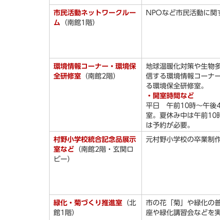
市民活動ネットワークルー
NPOなど市民活動に関
ム
（南館1階）
環境情報コーナー・環境保
地球温暖化対策や生物
全研修室
（南館2階）
信する環境情報コーナ
る環境保全研修室。
・開室時間など
平日 午前10時～午後4
室。夏休み中は午前10
は予約が必要。
村野小学校統合記念品展示
元村野小学校の卒業制
室など
（南館2階・玄関ロ
ビー）
緑化・菊づくり推進室
（北
市の花「菊」や緑化の
館1階）
座や緑化講習会などを