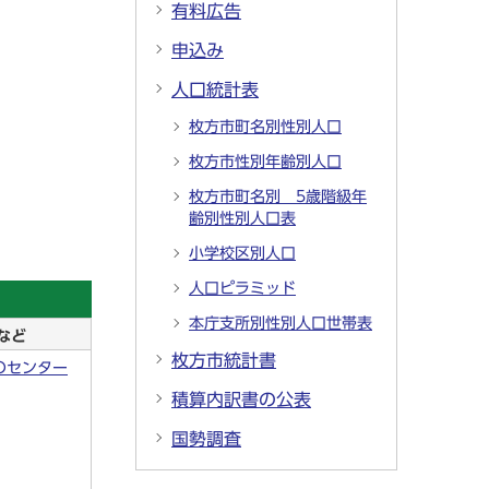
有料広告
申込み
人口統計表
枚方市町名別性別人口
枚方市性別年齢別人口
枚方市町名別 5歳階級年
齢別性別人口表
小学校区別人口
人口ピラミッド
本庁支所別性別人口世帯表
など
枚方市統計書
Oセンター
積算内訳書の公表
国勢調査