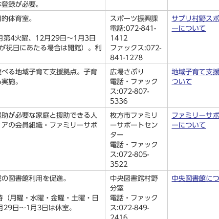
体登録が必要。
目的体育室。
スポーツ振興課
サプリ村野ス
電話:072-841-
ーについて
第4火曜、12月29日～1月3日
1412
曜が祝日にあたる場合は開館）。利
ファックス:072-
。
841-1278
遊べる地域子育て支援拠点。子育
広場さぷり
地域子育て支
も実施。
電話・ファック
ついて
ス:072-807-
5336
援助が必要な家庭と援助できる人
枚方市ファミリ
ファミリーサ
ィアの会員組織・ファミリーサポ
ーサポートセン
ーについて
。
ター
電話・ファック
ス:072-805-
3522
域の図書館利用を促進。
中央図書館村野
中央図書館に
分室
5時（月曜・水曜・金曜・土曜・日
電話・ファック
月29日～1月3日は休室。
ス:072-849-
2416