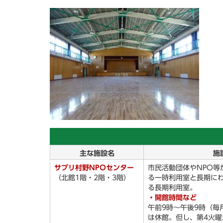
主な施設名
施
サプリ村野NPOセンター
市民活動団体やNPO等
（北館1階・2階・3階）
る一時利用室と長期に
る長期利用室。
・開館時間など
午前9時～午後9時（毎月
は休館。但し、第4火