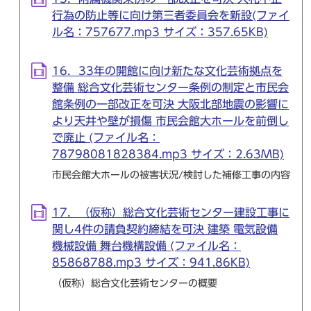
行為の防止等に向け第三者委員会を新設(ファイ
ル名：757677.mp3 サイズ：357.65KB)
16．33年の開館に向け新たな文化芸術拠点を
整備 総合文化芸術センター条例の制定と市民会
館条例の一部改正を可決 大阪北部地震の影響に
より天井や壁が損傷 市民会館大ホールを前倒し
で廃止 (ファイル名：
78798081828384.mp3 サイズ：2.63MB)
市民会館大ホールの被害状況/検討した補修工事の内容
17．（仮称）総合文化芸術センター建設工事に
関し4件の請負契約締結を可決 建築 電気設備
機械設備 舞台機構設備 (ファイル名：
85868788.mp3 サイズ：941.86KB)
（仮称）総合文化芸術センターの概要