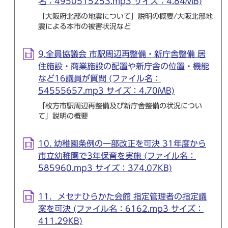
名：4950515253.mp3 サイズ：4.84MB)
「大阪府北部の地震について」説明の概要/大阪北部地
震による本市の被害状況など
9.全員協議会 市駅周辺再整備・新庁舎整備 居
住施設・商業施設の配置や新庁舎の位置・機能
など16議員が質問 (ファイル名：
54555657.mp3 サイズ：4.70MB)
「枚方市駅周辺再整備及び新庁舎整備の状況につい
て」説明の概要
10. 幼稚園条例の一部改正を可決 31年度から
市立幼稚園で3年保育を実施 (ファイル名：
585960.mp3 サイズ：374.07KB)
11．メセナひらかた会館 指定管理者の指定議
案を可決 (ファイル名：6162.mp3 サイズ：
411.29KB)