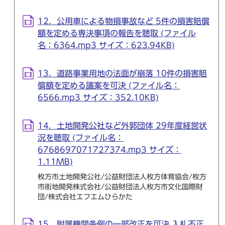
12．公用車による物損事故など 5件の損害賠償
額を定める専決事項の報告を聴取 (ファイル
名：6364.mp3 サイズ：623.94KB)
13．道路事業用地の法面が崩落 10件の損害賠
償額を定める議案を可決 (ファイル名：
6566.mp3 サイズ：352.10KB)
14．土地開発公社など外郭団体 29年度経営状
況を聴取 (ファイル名：
6768697071727374.mp3 サイズ：
1.11MB)
枚方市土地開発公社/公益財団法人枚方体育協会/枚方
市街地開発株式会社/公益財団法人枚方市文化国際財
団/株式会社エフエムひらかた
15．附属機関条例の一部改正を可決 入札不正